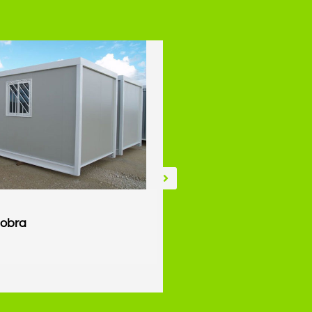
 obra
Baños químicos