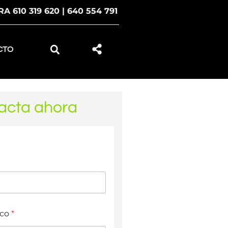
 610 319 620 | 640 554 791
CTO
acta ahora
ico
*