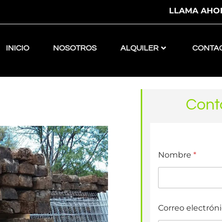
LLAMA AHORA
INICIO
NOSOTROS
ALQUILER
CONTA
LLAMA AHORA 610 319 620 | 640 554 791
Cont
Nombre
*
Correo electrón