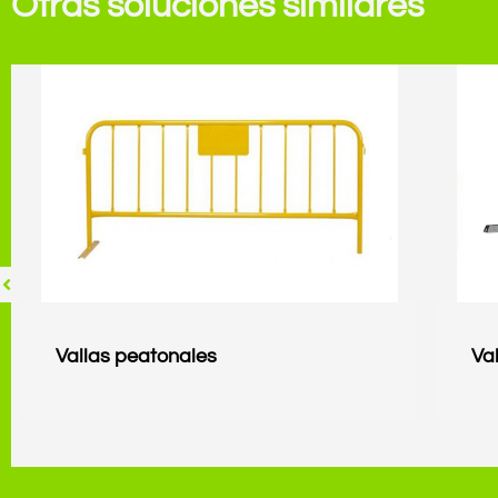
Otras soluciones similares
Vallas peatonales
Va